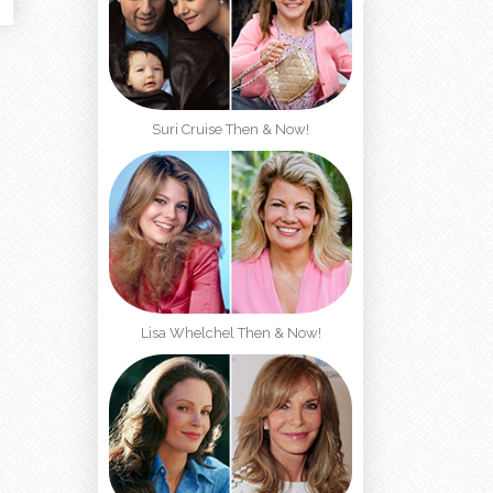
Suri Cruise Then & Now!
Lisa Whelchel Then & Now!